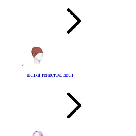
шапки трикотаж, драп