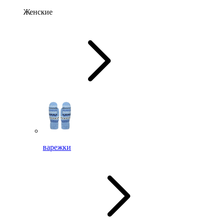
Женские
варежки