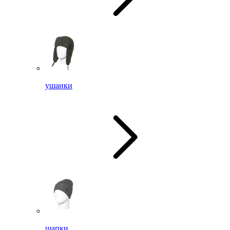
ушанки
шапки