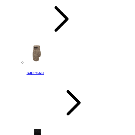
варежки