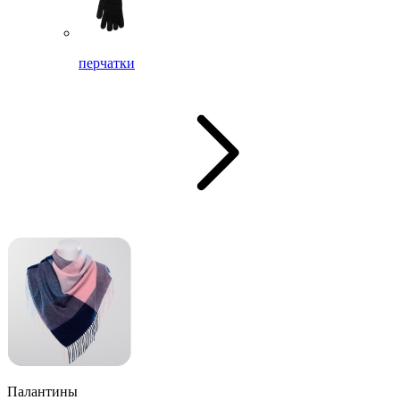
перчатки
Палантины