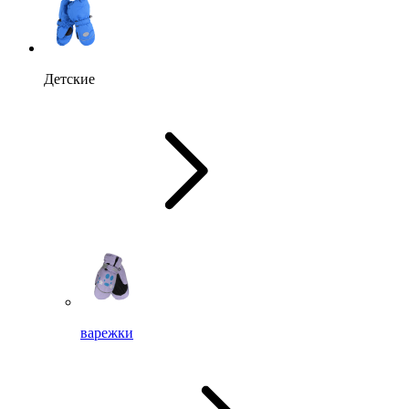
Детские
варежки