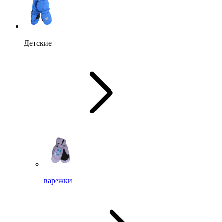
Детские
варежки