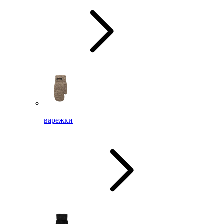
варежки