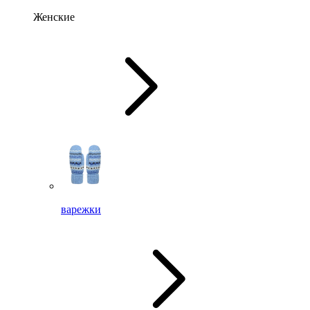
Женские
варежки