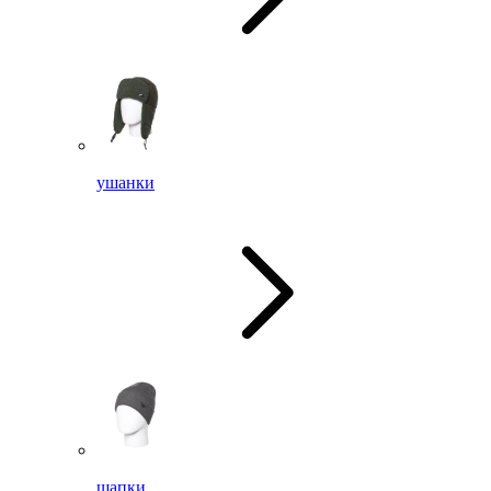
ушанки
шапки