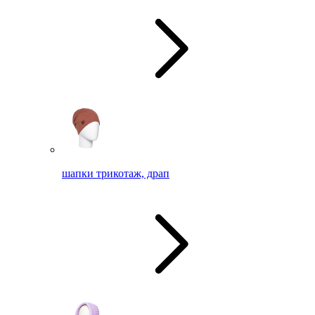
шапки трикотаж, драп