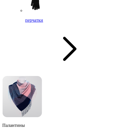
перчатки
Палантины