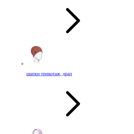
шапки трикотаж, драп