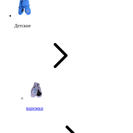
Детские
варежки