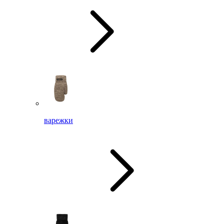
варежки