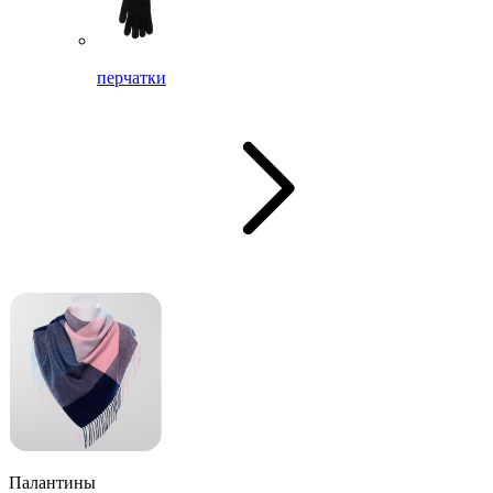
перчатки
Палантины