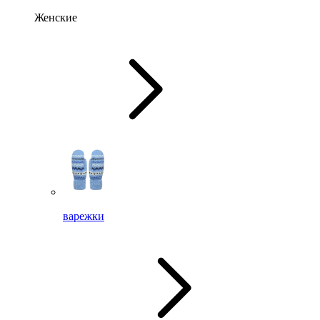
Женские
варежки