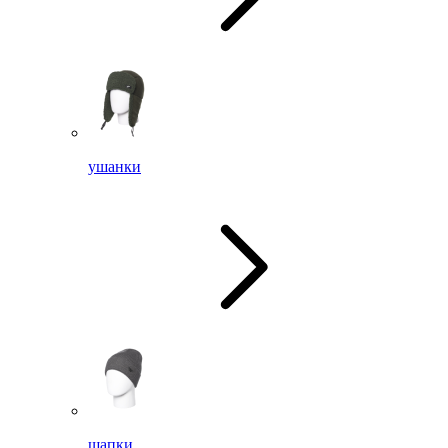
ушанки
шапки