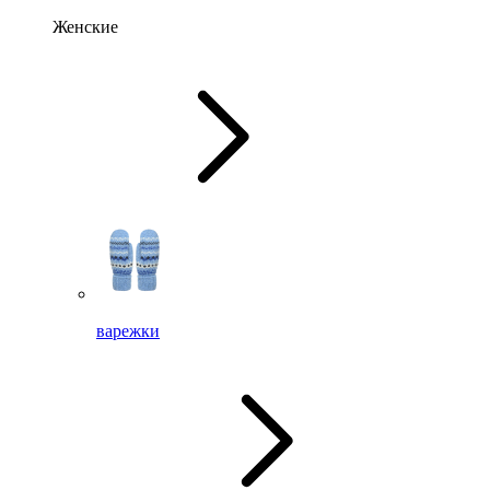
Женские
варежки