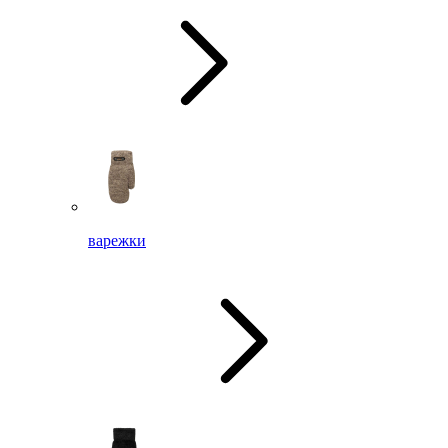
варежки