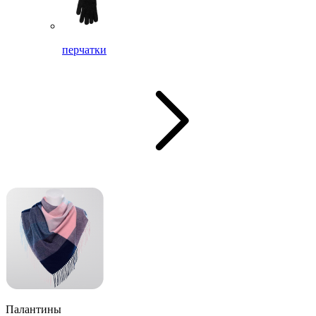
перчатки
Палантины