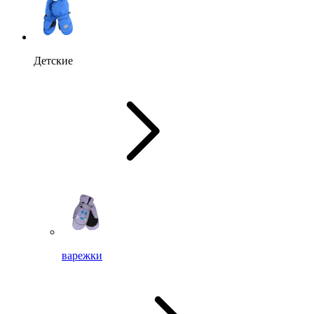
Детские
варежки