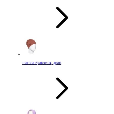
шапки трикотаж, драп