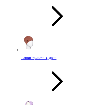
шапки трикотаж, драп