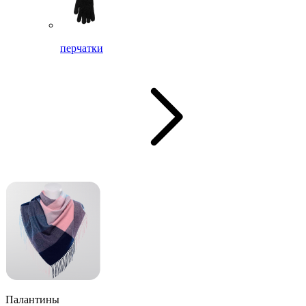
перчатки
Палантины