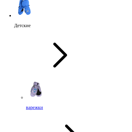
Детские
варежки