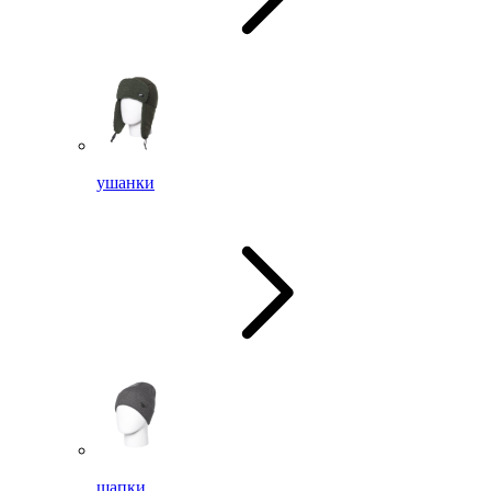
ушанки
шапки