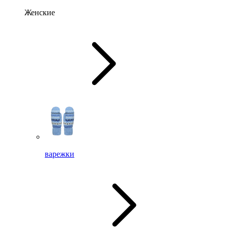
Женские
варежки