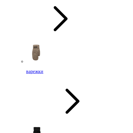
варежки