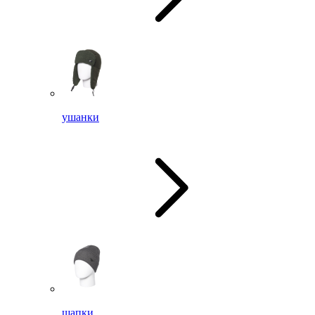
ушанки
шапки