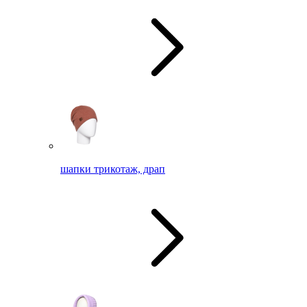
шапки трикотаж, драп