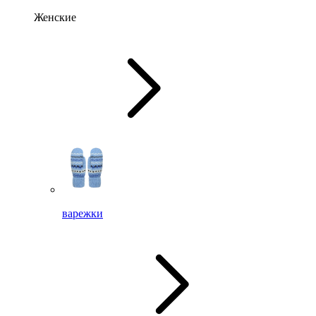
Женские
варежки