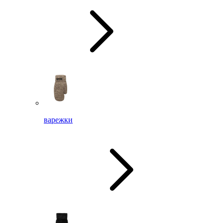
варежки