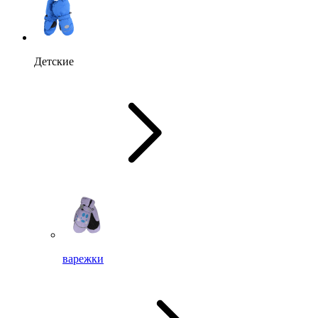
Детские
варежки