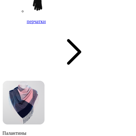
перчатки
Палантины