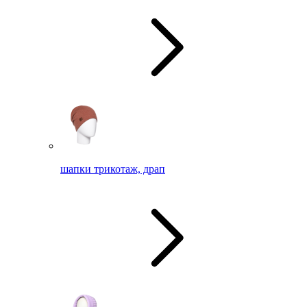
шапки трикотаж, драп