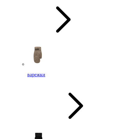
варежки