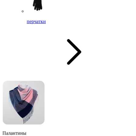
перчатки
Палантины