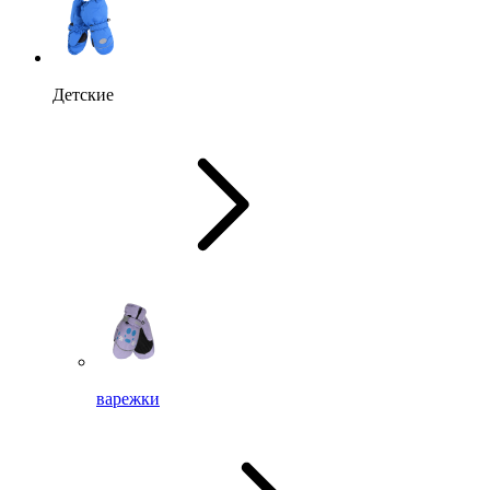
Детские
варежки