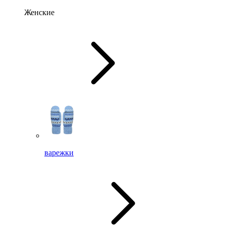
Женские
варежки