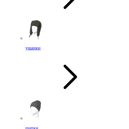
ушанки
шапки