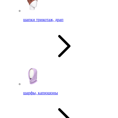
шапки трикотаж, драп
шарфы, капюшоны