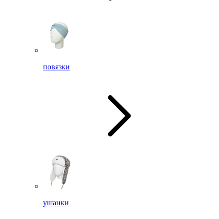
повязки
ушанки