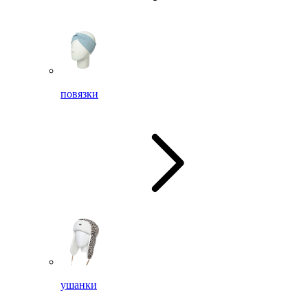
повязки
ушанки