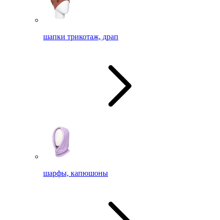
шапки трикотаж, драп
шарфы, капюшоны