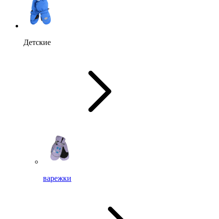
Детские
варежки