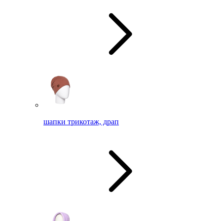
шапки трикотаж, драп