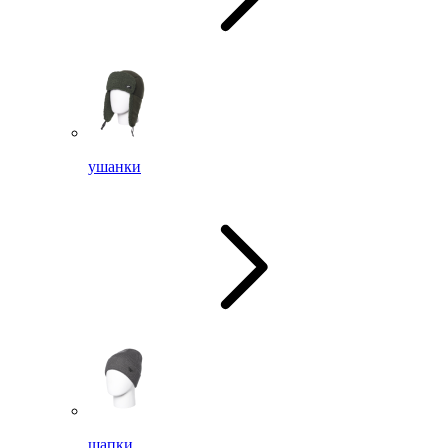
ушанки
шапки