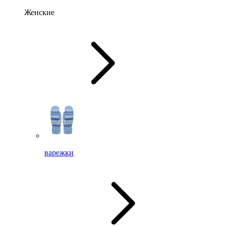
Женские
варежки