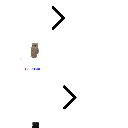
варежки