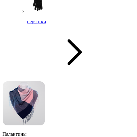
перчатки
Палантины