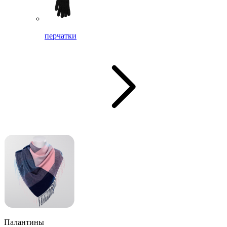
перчатки
Палантины