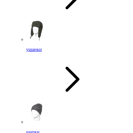
ушанки
шапки