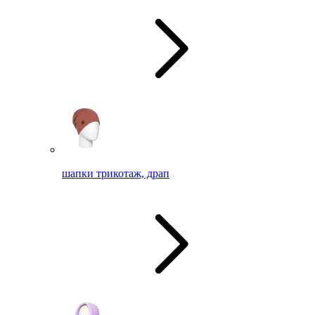
шапки трикотаж, драп