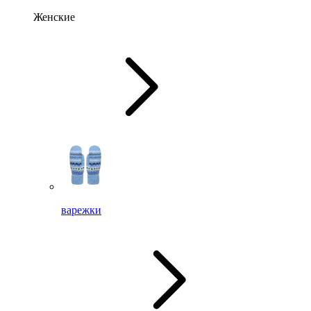
Женские
варежки