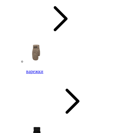
варежки