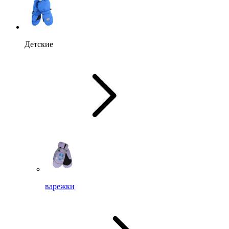
Детские
варежки