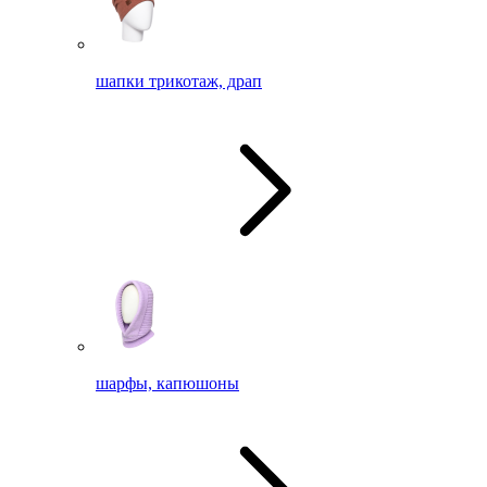
шапки трикотаж, драп
шарфы, капюшоны