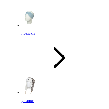
повязки
ушанки