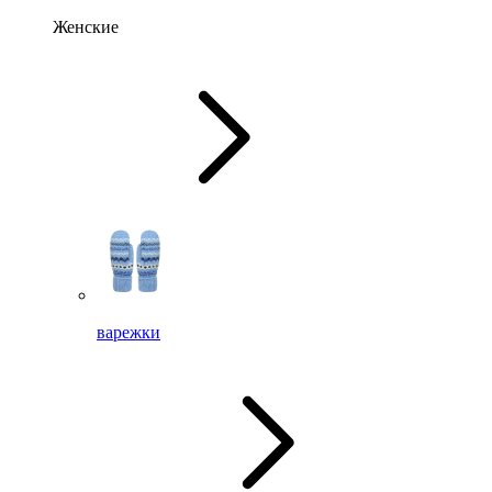
Женские
варежки