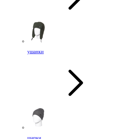
ушанки
шапки