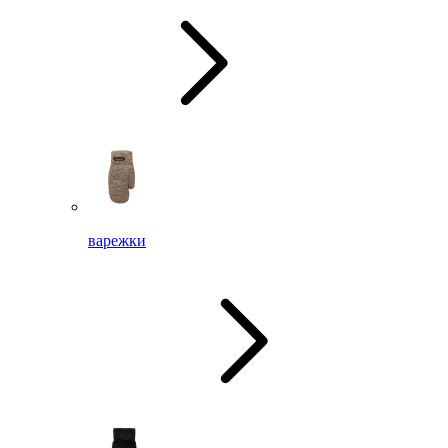
варежки