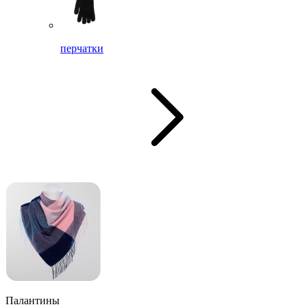
перчатки
Палантины