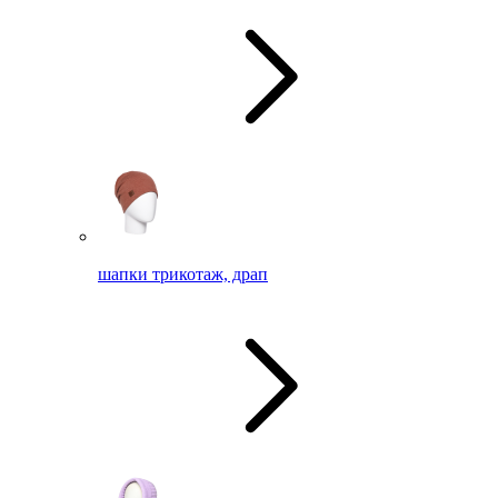
шапки трикотаж, драп