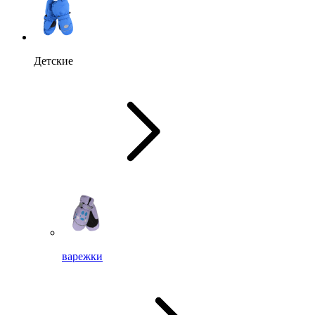
Детские
варежки