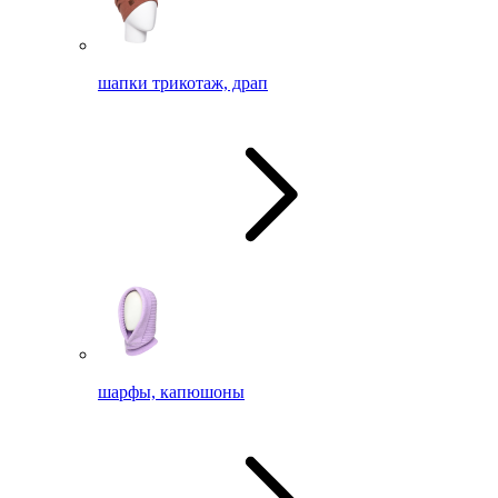
шапки трикотаж, драп
шарфы, капюшоны