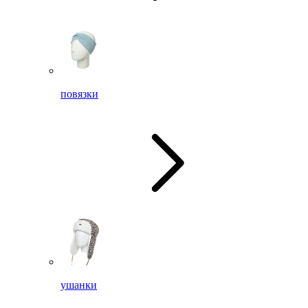
повязки
ушанки