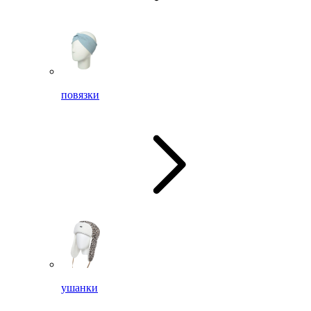
повязки
ушанки