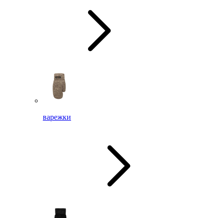
варежки