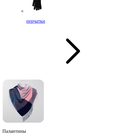
перчатки
Палантины