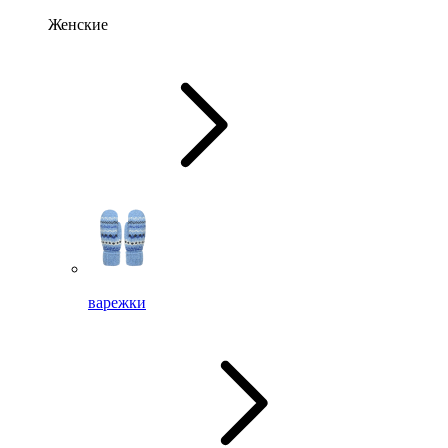
Женские
варежки