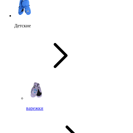
Детские
варежки