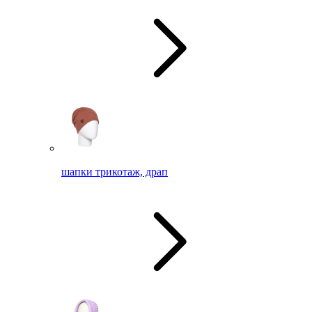
шапки трикотаж, драп