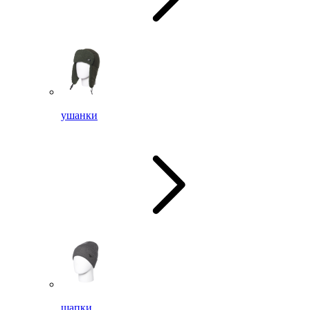
ушанки
шапки