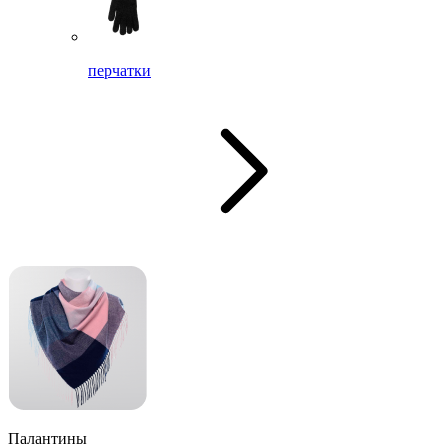
перчатки
Палантины