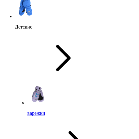
Детские
варежки