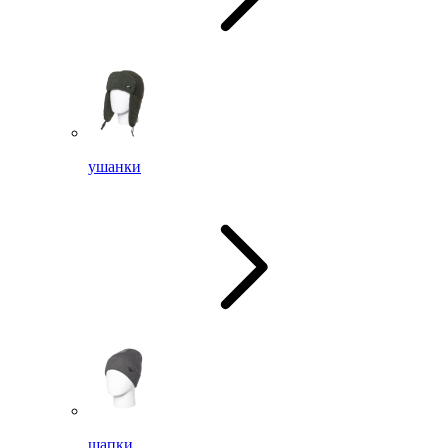
ушанки
шапки