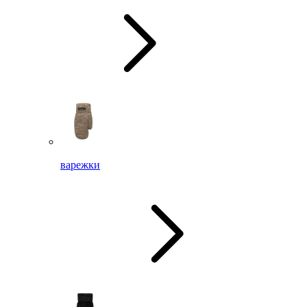
варежки