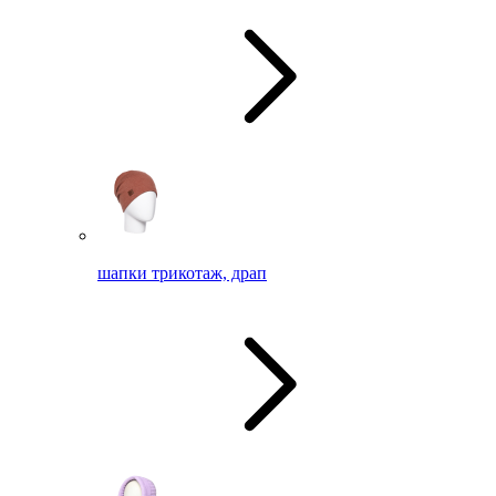
шапки трикотаж, драп