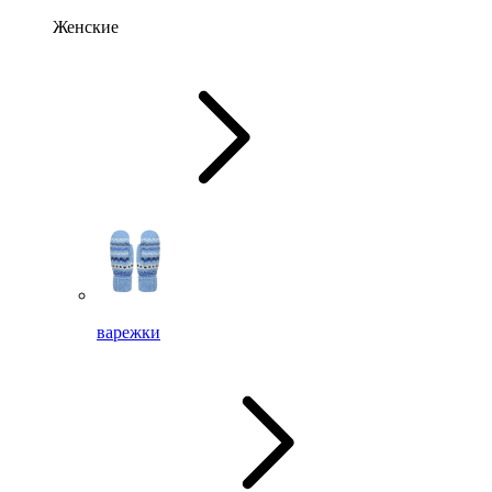
Женские
варежки