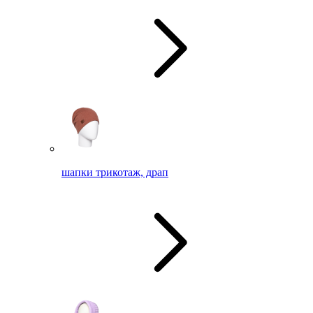
шапки трикотаж, драп