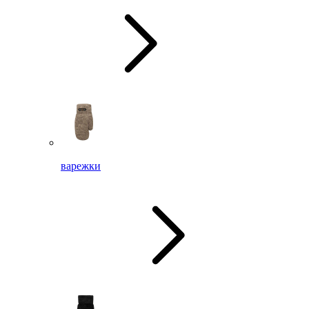
варежки