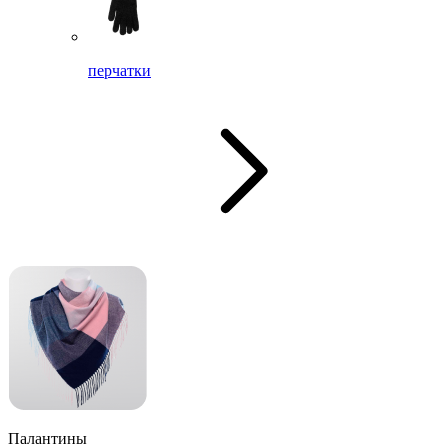
перчатки
Палантины