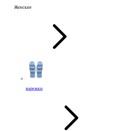
Женские
варежки