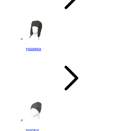
ушанки
шапки