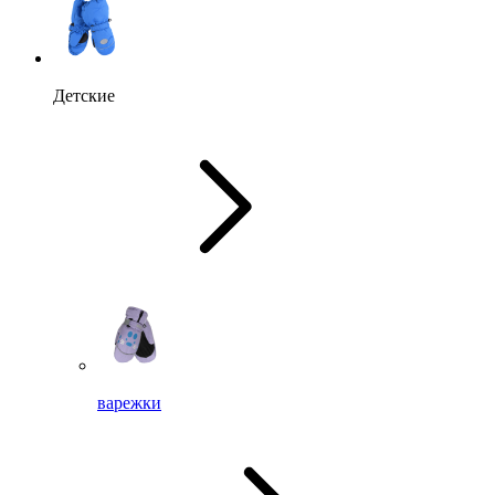
Детские
варежки