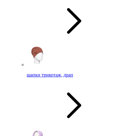
шапки трикотаж, драп