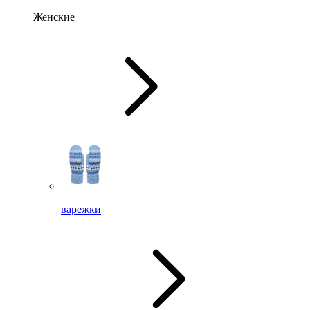
Женские
варежки