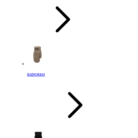
варежки