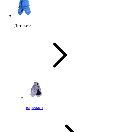
Детские
варежки