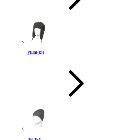
ушанки
шапки