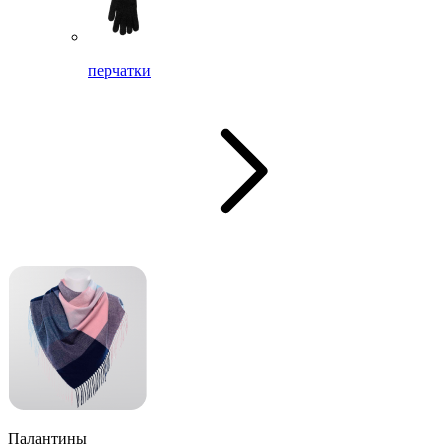
перчатки
Палантины