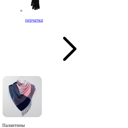
перчатки
Палантины