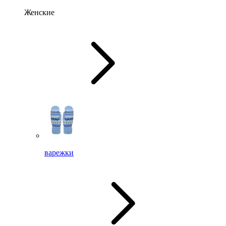
Женские
варежки