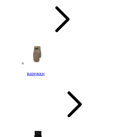
варежки