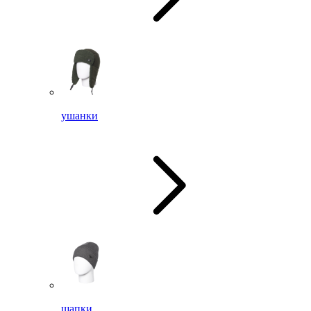
ушанки
шапки