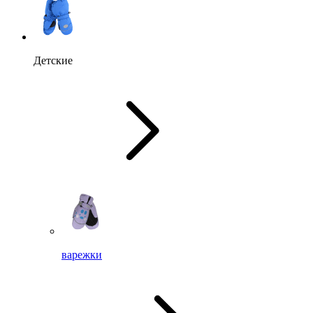
Детские
варежки