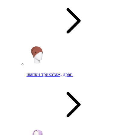
шапки трикотаж, драп