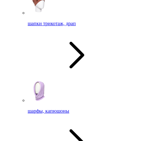
шапки трикотаж, драп
шарфы, капюшоны