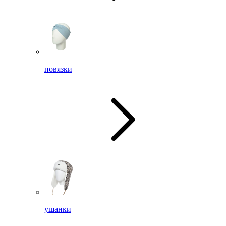
повязки
ушанки