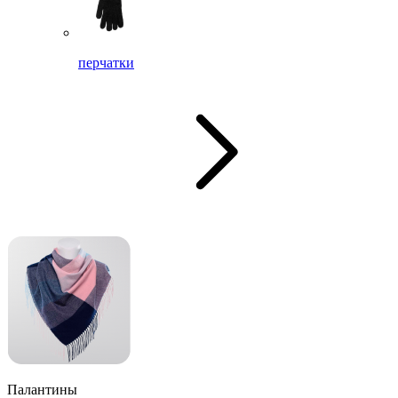
перчатки
Палантины