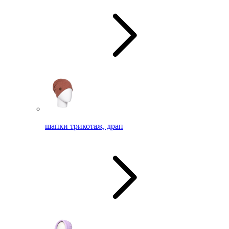
шапки трикотаж, драп