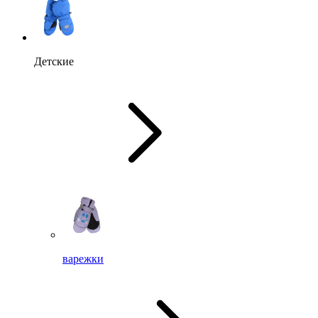
Детские
варежки