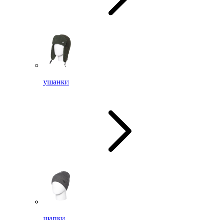
ушанки
шапки