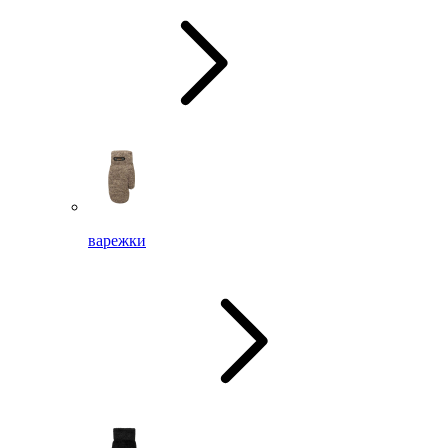
варежки