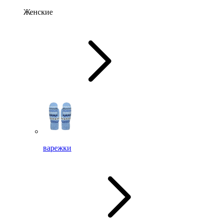
Женские
варежки