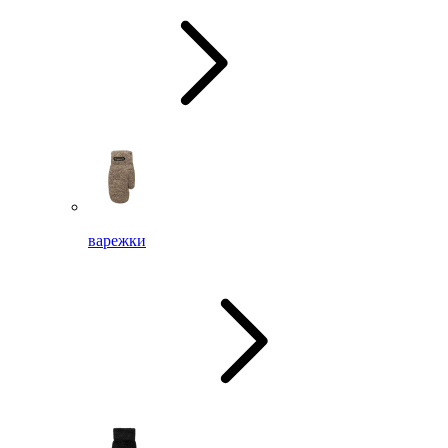
варежки