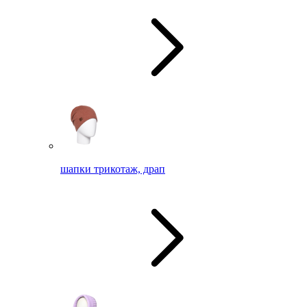
шапки трикотаж, драп