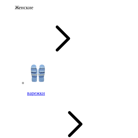
Женские
варежки