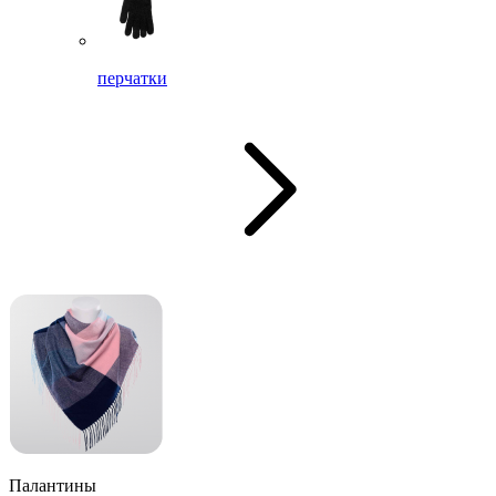
перчатки
Палантины