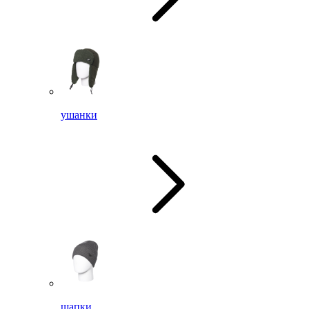
ушанки
шапки