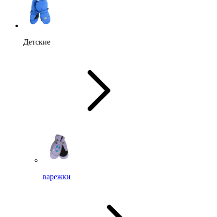
Детские
варежки