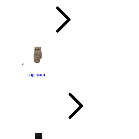
варежки