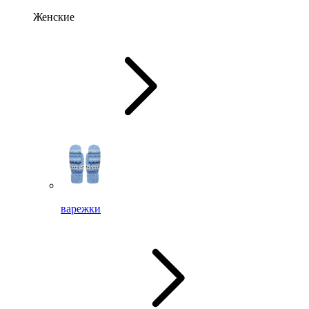
Женские
варежки