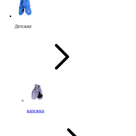
Детские
варежки