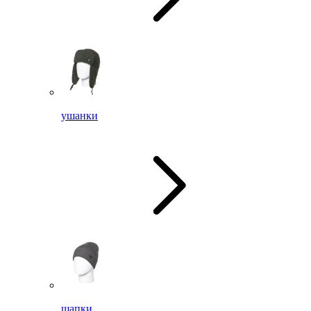
ушанки
шапки