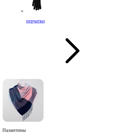
перчатки
Палантины