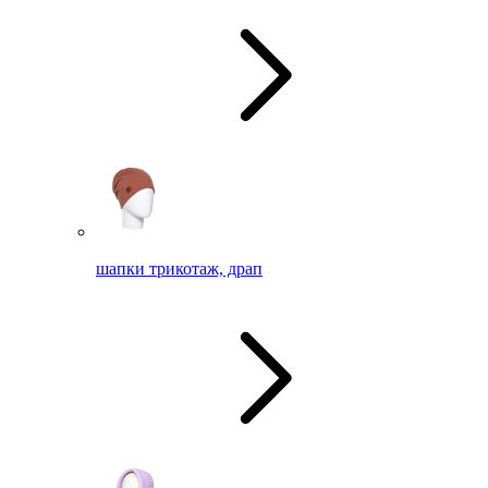
шапки трикотаж, драп