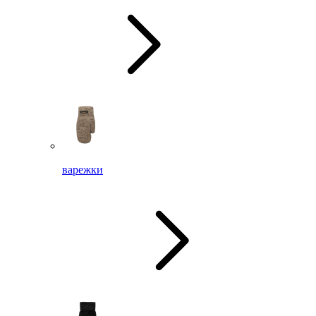
варежки