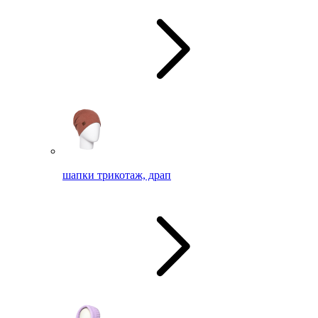
шапки трикотаж, драп