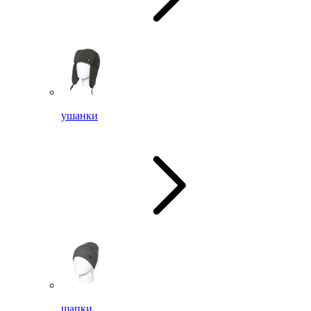
ушанки
шапки