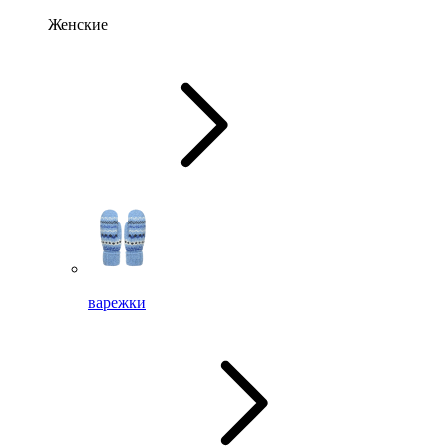
Женские
варежки