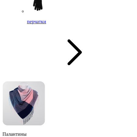
перчатки
Палантины