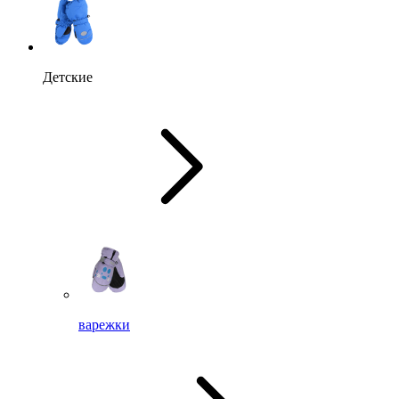
Детские
варежки