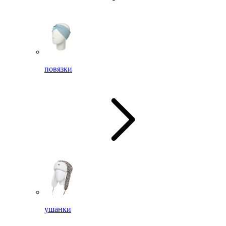
повязки
ушанки