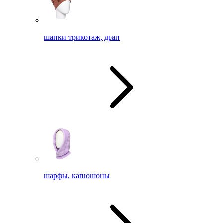
шапки трикотаж, драп
шарфы, капюшоны