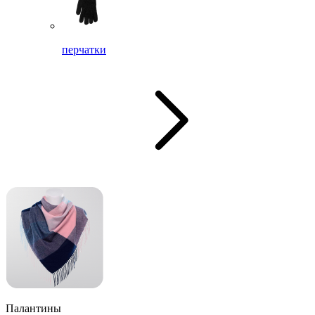
перчатки
Палантины