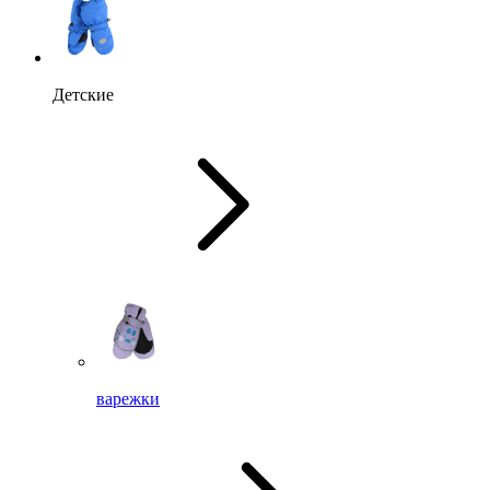
Детские
варежки