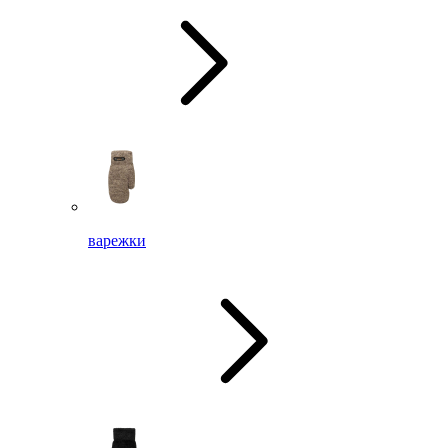
варежки