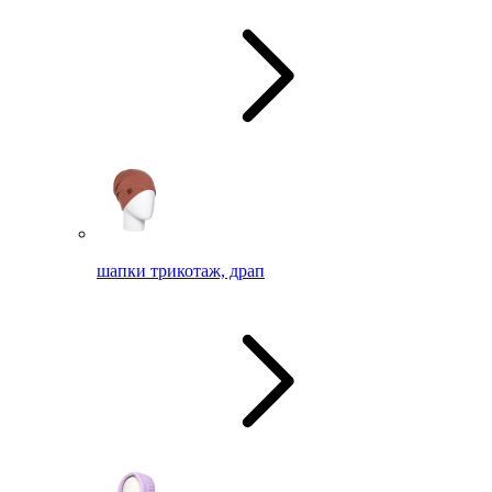
шапки трикотаж, драп