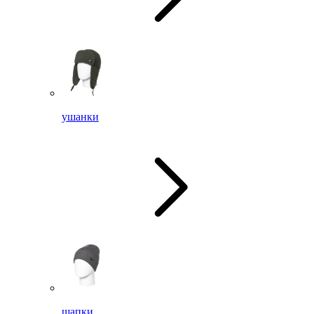
ушанки
шапки