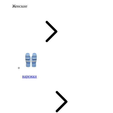
Женские
варежки