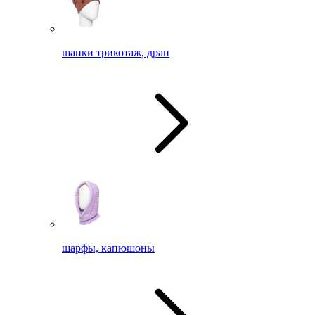
шапки трикотаж, драп
шарфы, капюшоны