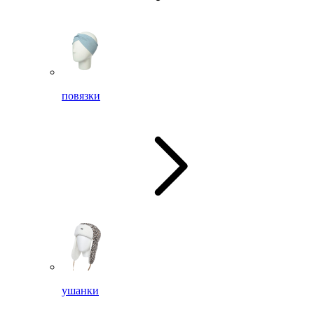
повязки
ушанки