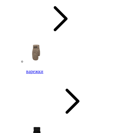
варежки