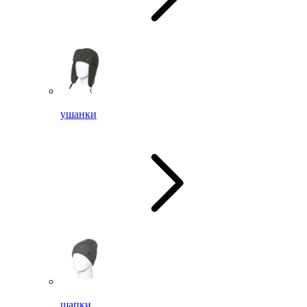
ушанки
шапки