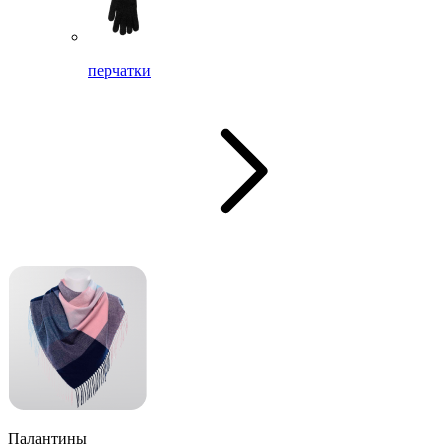
перчатки
Палантины