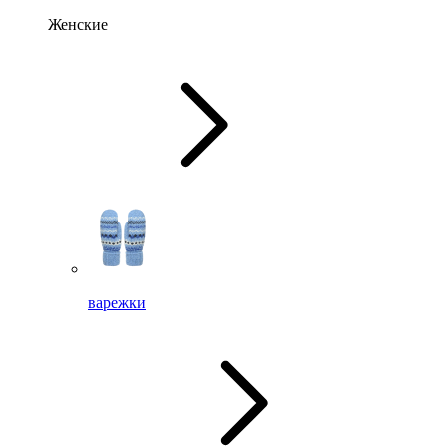
Женские
варежки