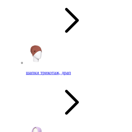
шапки трикотаж, драп