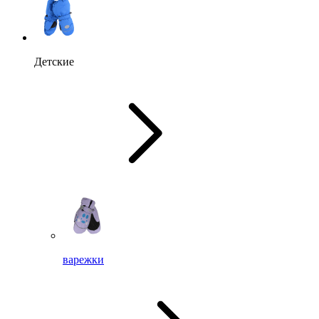
Детские
варежки