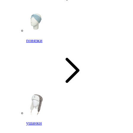
повязки
ушанки