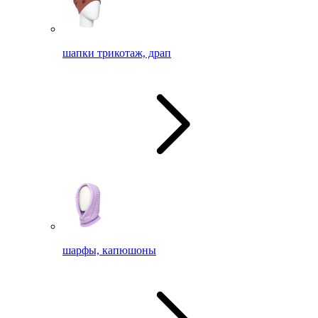
шапки трикотаж, драп
шарфы, капюшоны