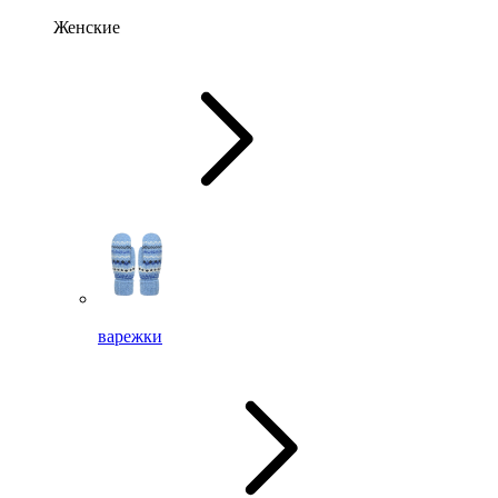
Женские
варежки