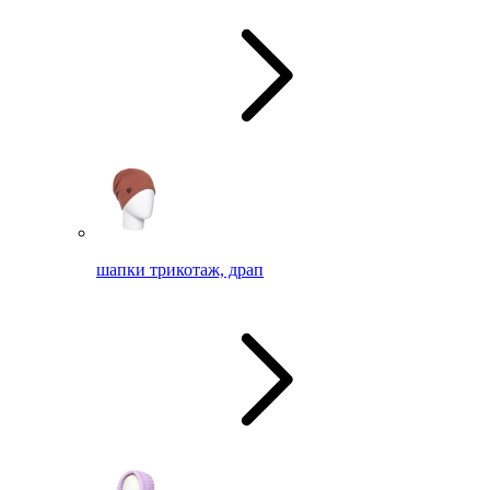
шапки трикотаж, драп