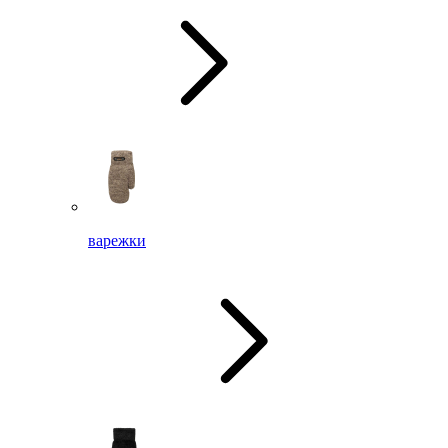
варежки