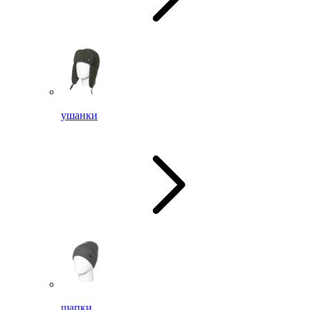
ушанки
шапки