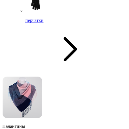
перчатки
Палантины