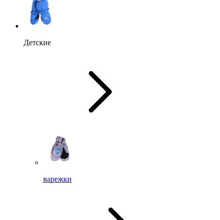
Детские
варежки