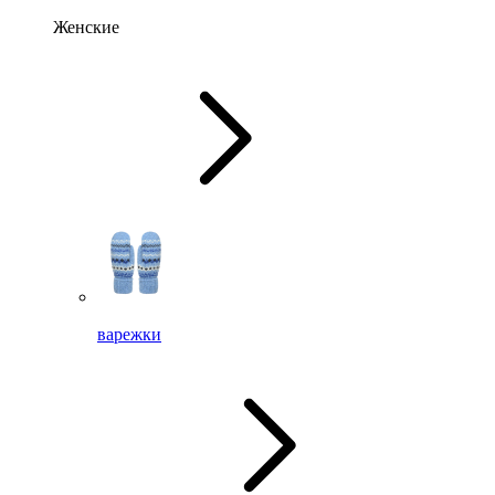
Женские
варежки