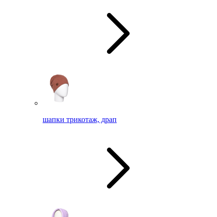
шапки трикотаж, драп