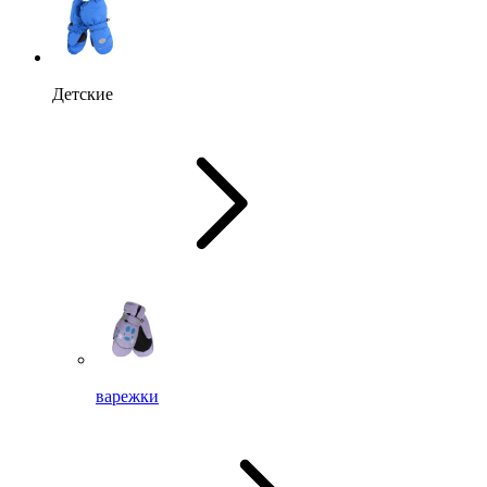
Детские
варежки