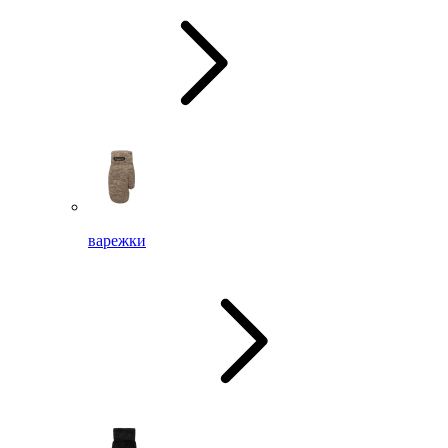
варежки