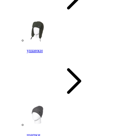
ушанки
шапки