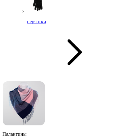
перчатки
Палантины