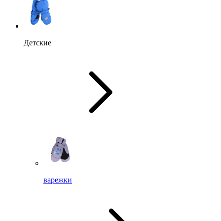
Детские
варежки