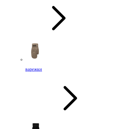
варежки