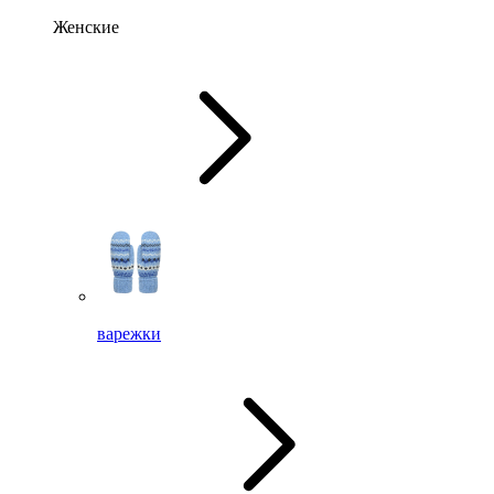
Женские
варежки