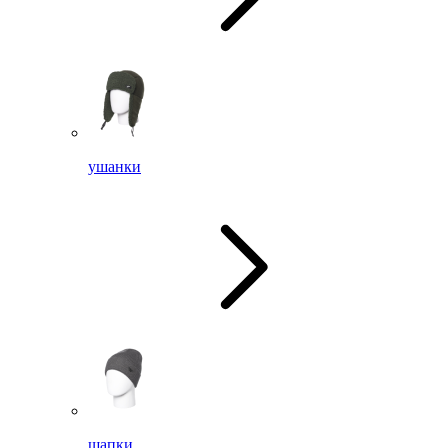
ушанки
шапки