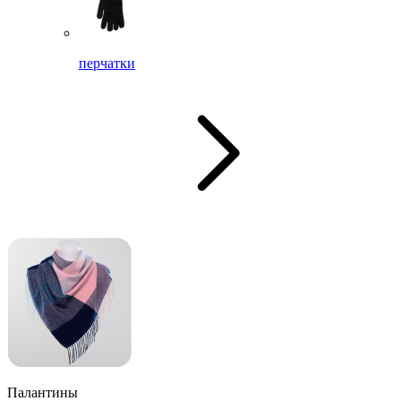
перчатки
Палантины