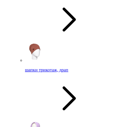
шапки трикотаж, драп