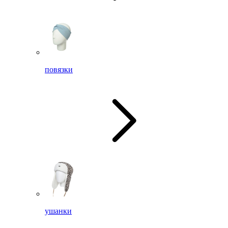
повязки
ушанки