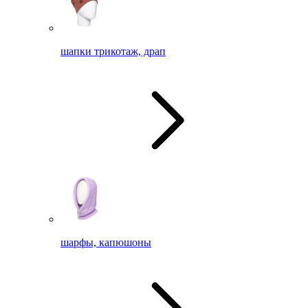
шапки трикотаж, драп
шарфы, капюшоны