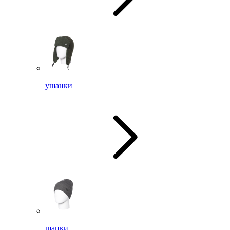
ушанки
шапки