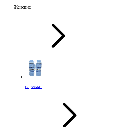
Женские
варежки