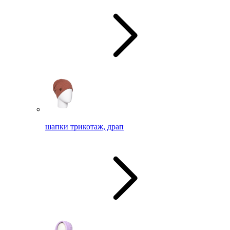
шапки трикотаж, драп