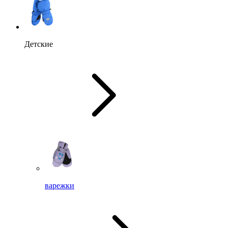
Детские
варежки