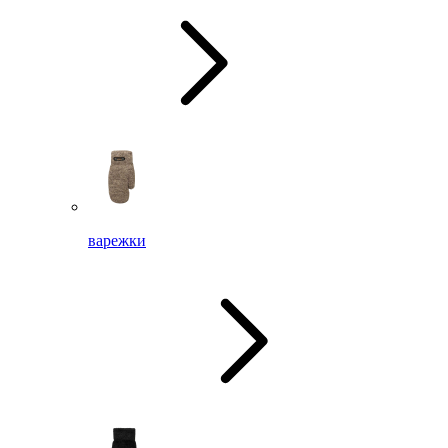
варежки