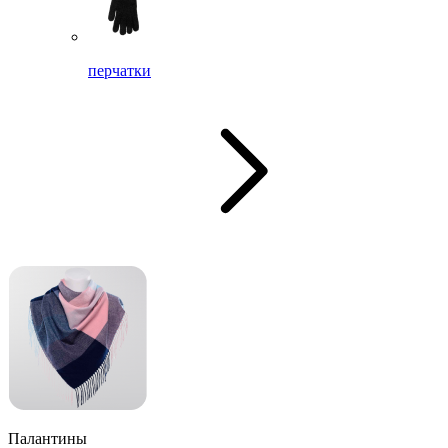
перчатки
Палантины