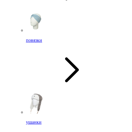
повязки
ушанки