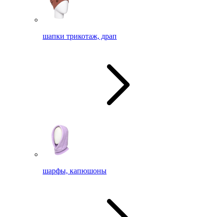
шапки трикотаж, драп
шарфы, капюшоны