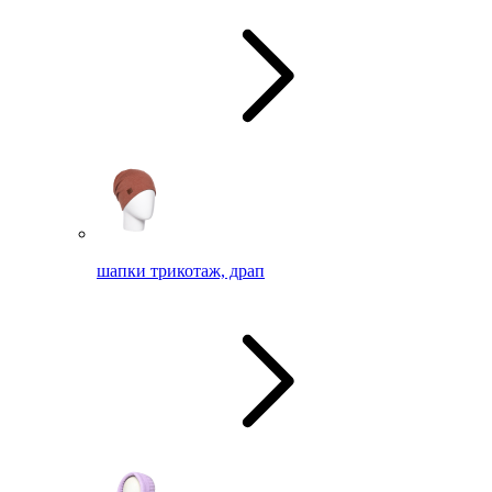
шапки трикотаж, драп