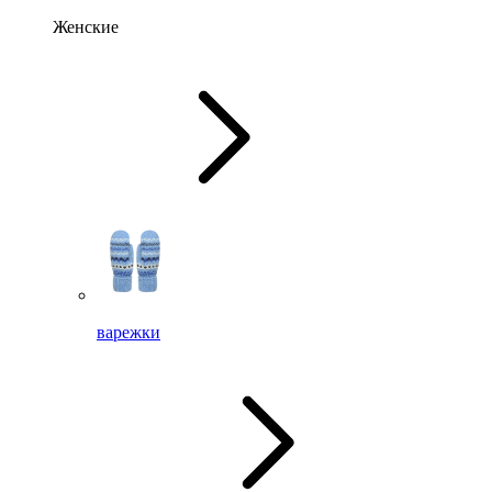
Женские
варежки