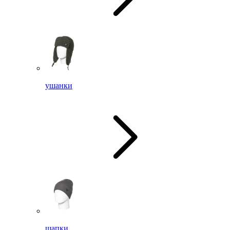
ушанки
шапки