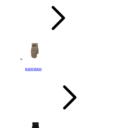
варежки