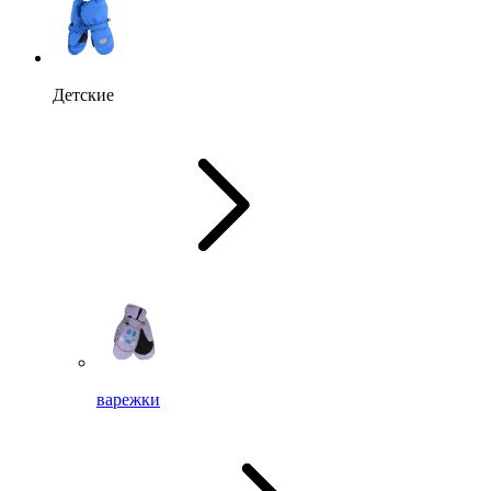
Детские
варежки