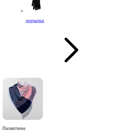
перчатки
Палантины