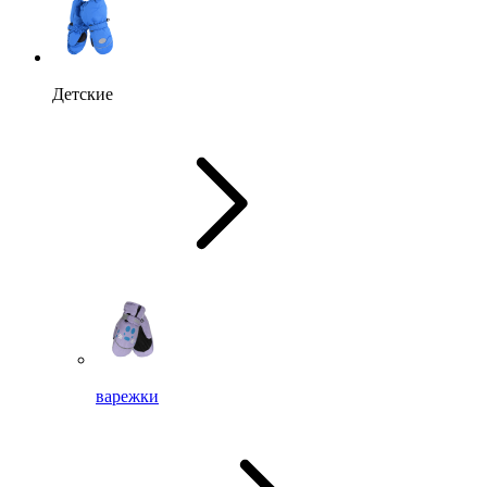
Детские
варежки