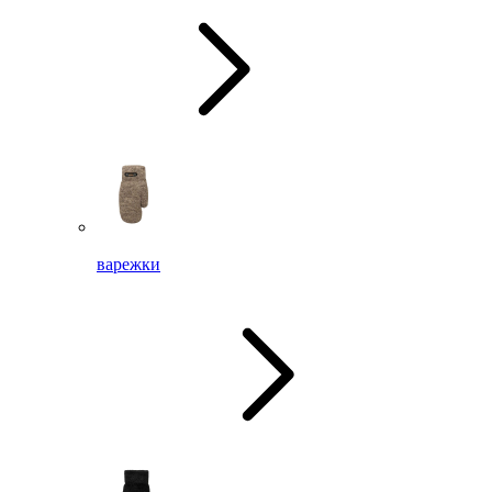
варежки