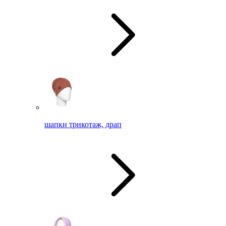
шапки трикотаж, драп