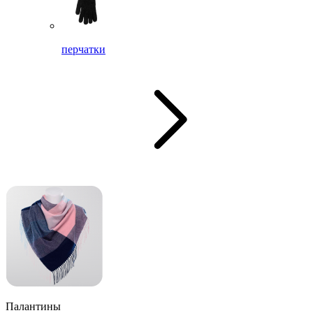
перчатки
Палантины