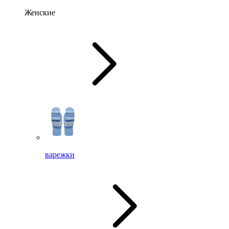
Женские
варежки