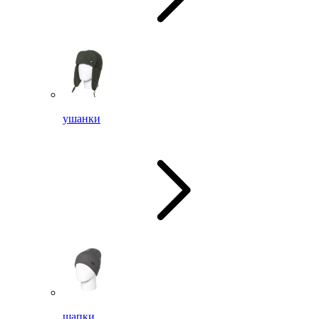
ушанки
шапки