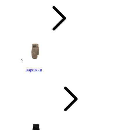
варежки