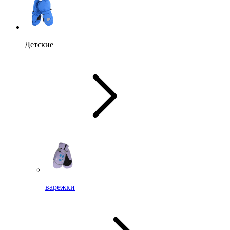
Детские
варежки