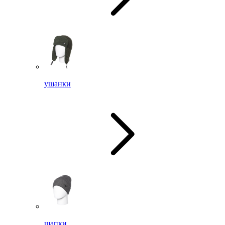
ушанки
шапки