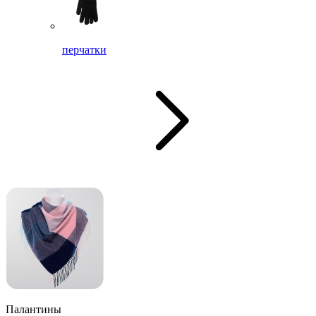
перчатки
Палантины