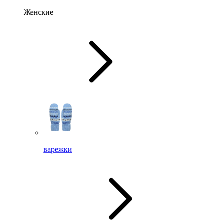
Женские
варежки