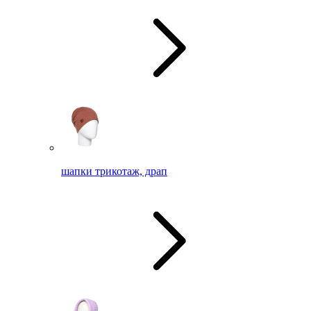
шапки трикотаж, драп