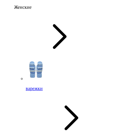
Женские
варежки