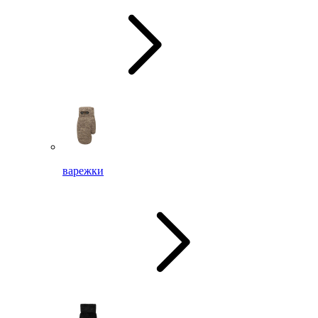
варежки