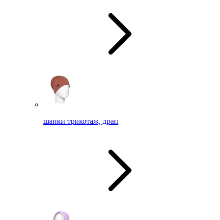
шапки трикотаж, драп