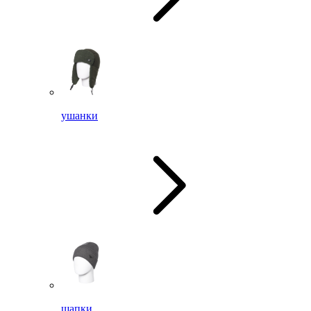
ушанки
шапки