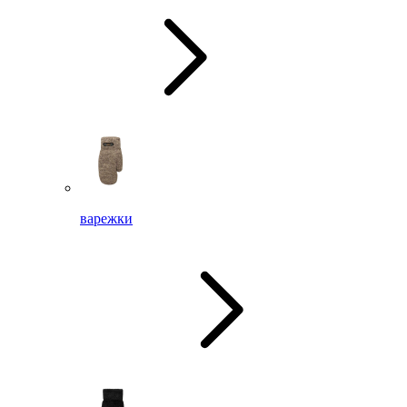
варежки