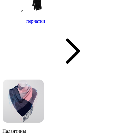
перчатки
Палантины