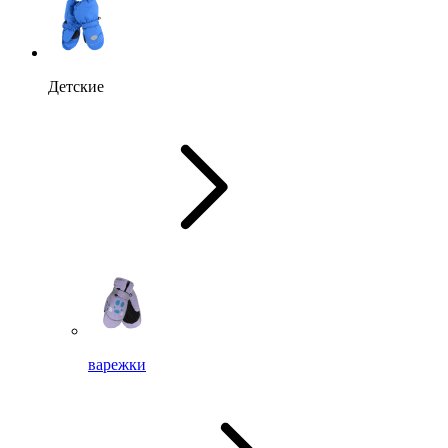
Детские
варежки