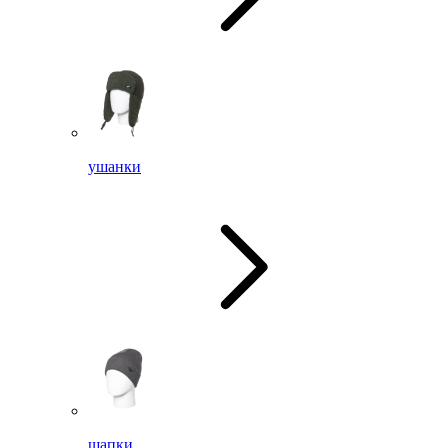
ушанки
шапки