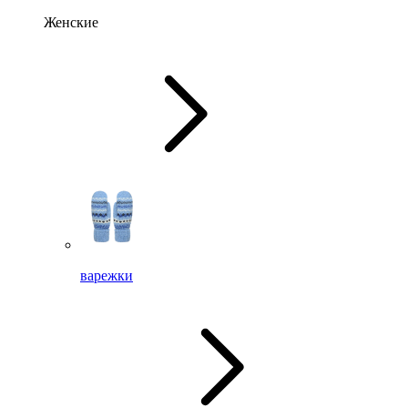
Женские
варежки