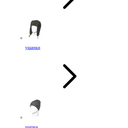
ушанки
шапки