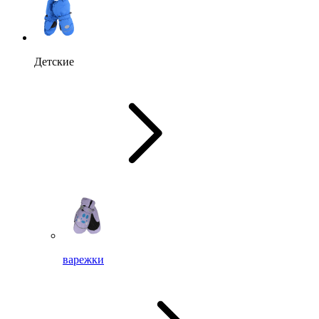
Детские
варежки