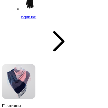
перчатки
Палантины