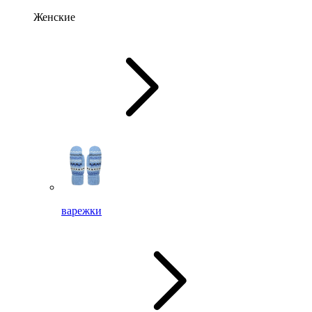
Женские
варежки