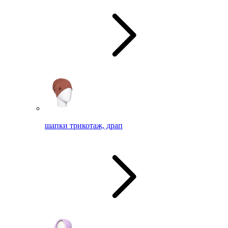
шапки трикотаж, драп