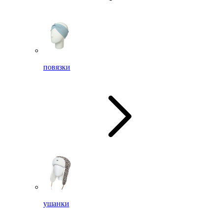
повязки
ушанки