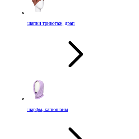
шапки трикотаж, драп
шарфы, капюшоны