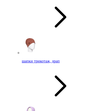
шапки трикотаж, драп