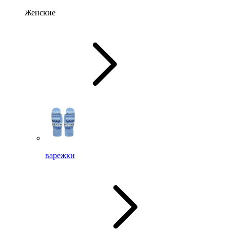
Женские
варежки