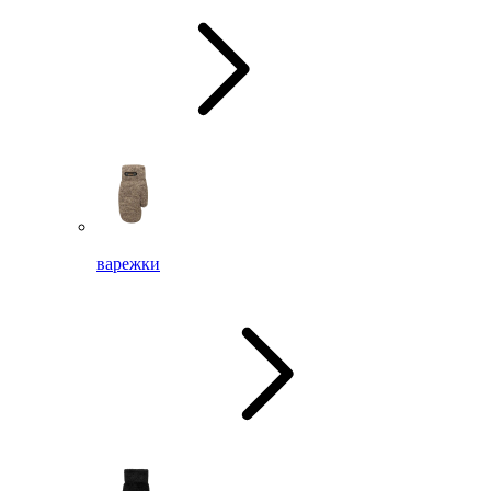
варежки