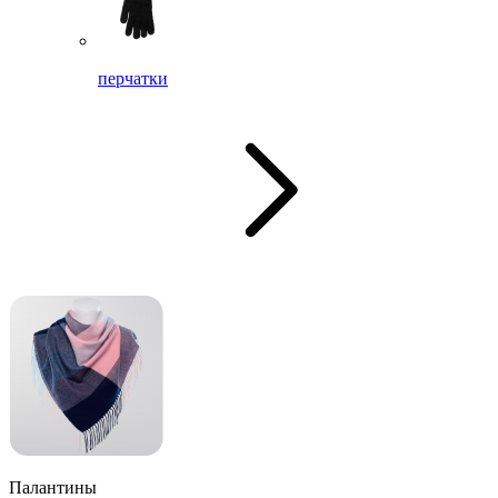
перчатки
Палантины