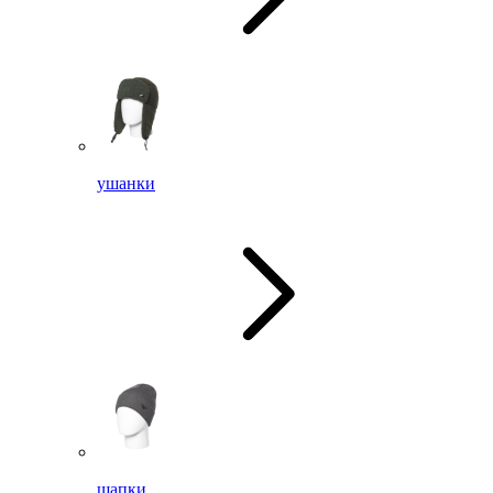
ушанки
шапки