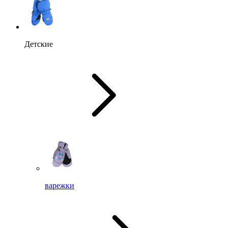
Детские
варежки