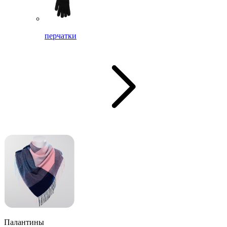
перчатки
Палантины