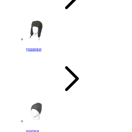
ушанки
шапки