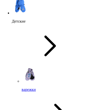
Детские
варежки