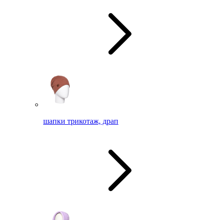
шапки трикотаж, драп