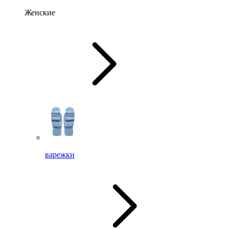
Женские
варежки