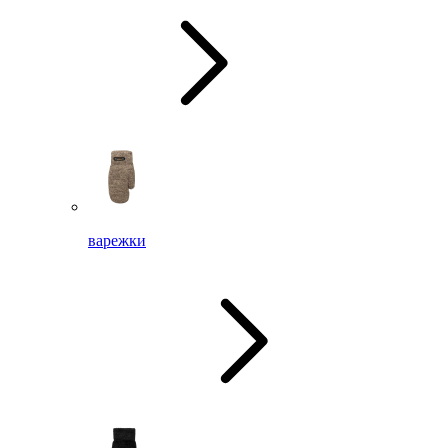
варежки