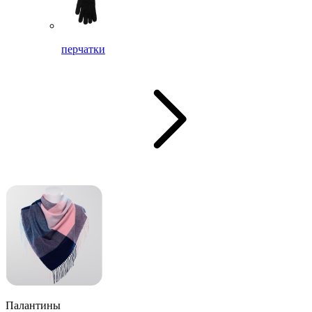
перчатки
Палантины