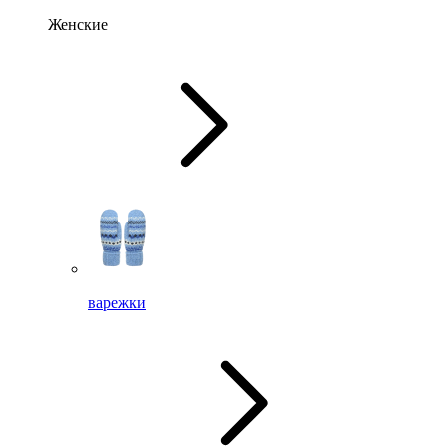
Женские
варежки