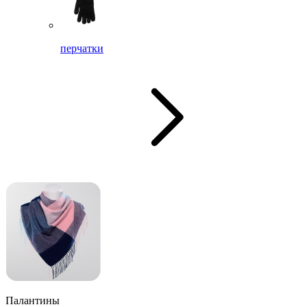
перчатки
Палантины