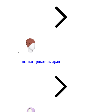
шапки трикотаж, драп