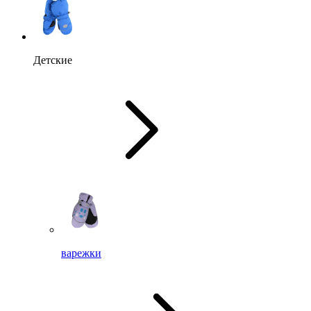
Детские
варежки