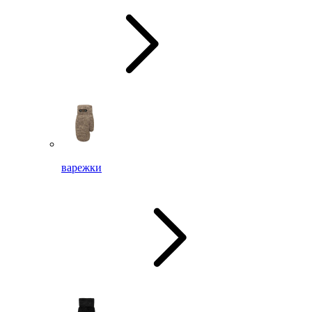
варежки