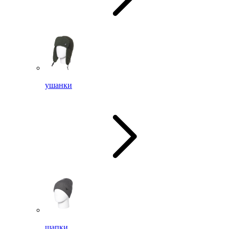
ушанки
шапки