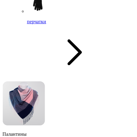
перчатки
Палантины