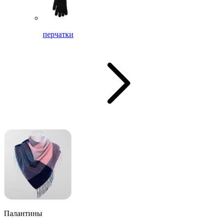
перчатки
Палантины