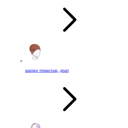
шапки трикотаж, драп