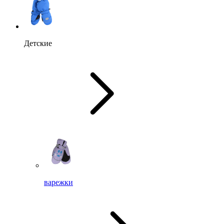
Детские
варежки