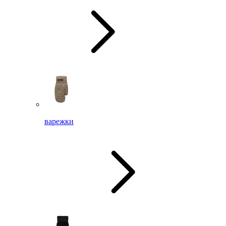
варежки