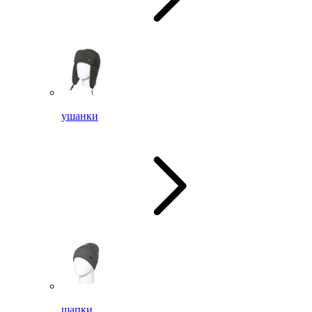
ушанки
шапки