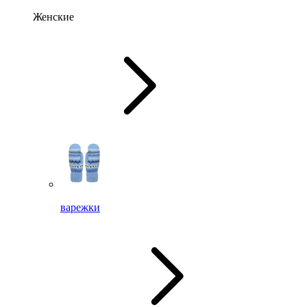
Женские
варежки