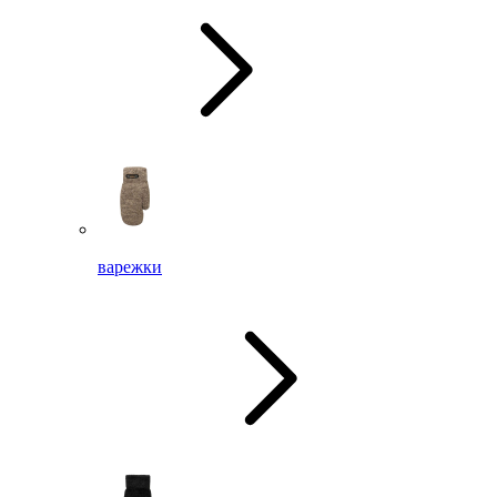
варежки