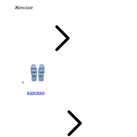
Женские
варежки