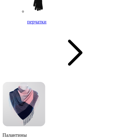
перчатки
Палантины