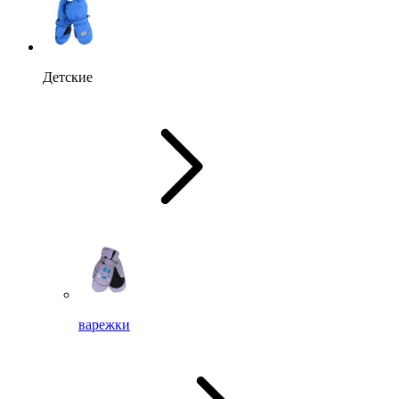
Детские
варежки