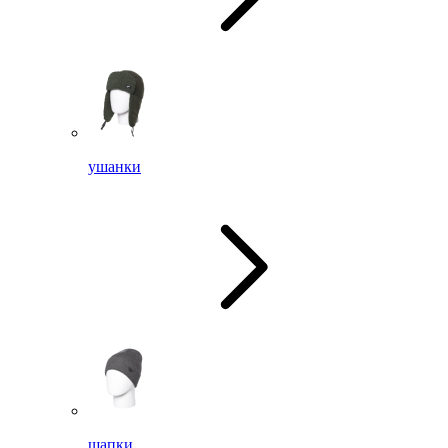
ушанки
шапки