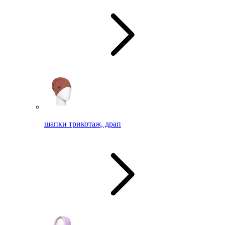
шапки трикотаж, драп